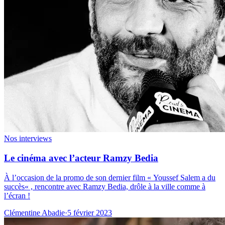
Nos interviews
Le cinéma avec l’acteur Ramzy Bedia
À l’occasion de la promo de son dernier film « Youssef Salem a du
succès« , rencontre avec Ramzy Bedia, drôle à la ville comme à
l’écran !
Clémentine Abadie
·
5 février 2023