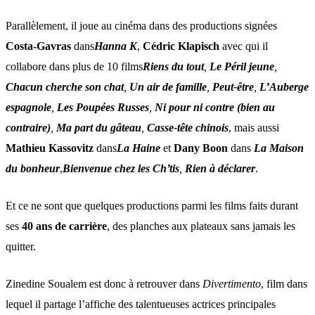
Parallèlement, il joue au cinéma dans des productions signées
Costa-Gavras
dans
Hanna K
,
Cédric Klapisch
avec qui il
collabore dans plus de 10 films
Riens du tout
,
Le Péril jeune
,
Chacun cherche son chat
,
Un air de famille
,
Peut-être
,
L’Auberge
espagnole
,
Les Poupées Russes
,
Ni pour ni contre (bien au
contraire)
,
Ma part du gâteau
,
Casse-tête chinois
, mais aussi
Mathieu Kassovitz
dans
La Haine
et
Dany Boon
dans
La Maison
du bonheur
,
Bienvenue chez les Ch’tis
,
Rien à déclarer
.
Et ce ne sont que quelques productions parmi les films faits durant
ses
40 ans de carrière
, des planches aux plateaux sans jamais les
quitter.
Zinedine Soualem est donc à retrouver dans
Divertimento
, film dans
lequel il partage l’affiche des talentueuses actrices principales