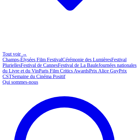
Tout voir →
Champs-Élysées Film Festival
Cérémonie des Lumières
Festival
Plurielles
Festival de Cannes
Festival de La Baule
Journées nationales
du Livre et du Vin
Paris Film Critics Awards
Prix Alice Guy
Prix
CST
Semaine du Cinéma Positif
Qui sommes-nous