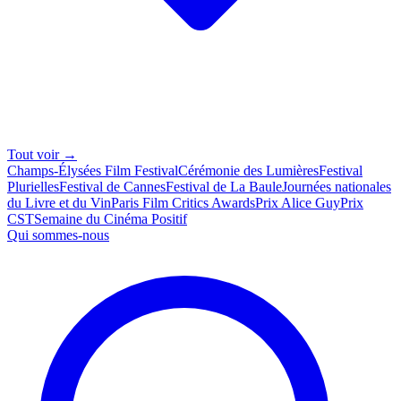
Tout voir →
Champs-Élysées Film Festival
Cérémonie des Lumières
Festival
Plurielles
Festival de Cannes
Festival de La Baule
Journées nationales
du Livre et du Vin
Paris Film Critics Awards
Prix Alice Guy
Prix
CST
Semaine du Cinéma Positif
Qui sommes-nous