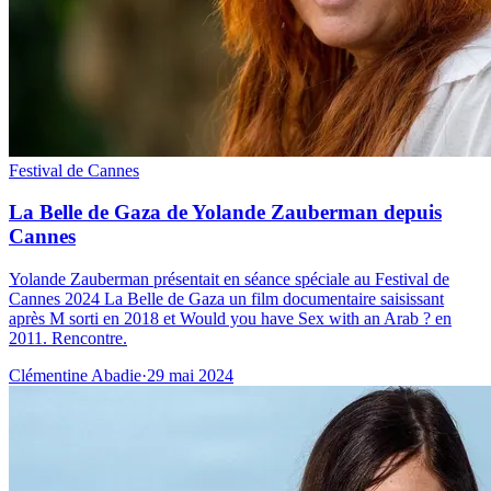
Festival de Cannes
La Belle de Gaza de Yolande Zauberman depuis
Cannes
Yolande Zauberman présentait en séance spéciale au Festival de
Cannes 2024 La Belle de Gaza un film documentaire saisissant
après M sorti en 2018 et Would you have Sex with an Arab ? en
2011. Rencontre.
Clémentine Abadie
·
29 mai 2024