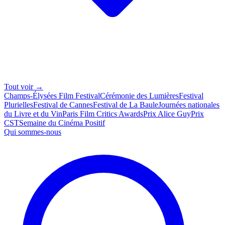
Tout voir →
Champs-Élysées Film Festival
Cérémonie des Lumières
Festival
Plurielles
Festival de Cannes
Festival de La Baule
Journées nationales
du Livre et du Vin
Paris Film Critics Awards
Prix Alice Guy
Prix
CST
Semaine du Cinéma Positif
Qui sommes-nous