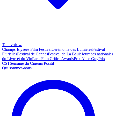
Tout voir →
Champs-Élysées Film Festival
Cérémonie des Lumières
Festival
Plurielles
Festival de Cannes
Festival de La Baule
Journées nationales
du Livre et du Vin
Paris Film Critics Awards
Prix Alice Guy
Prix
CST
Semaine du Cinéma Positif
Qui sommes-nous