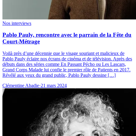
Nos interviews
Pablo Pauly, rencontre avec le parrain de la Fête du
Court-Métrage
Voilà près d’une décennie que le visage souriant et malicieux de
Pablo Pauly éclaire nos écrans de cinéma et de télévision. Après des
débuts dans des séries comme En Passant Pécho ou Les Lascars,
Grand Corps Malade lui confie le premier rôle de Patients en 2017.
Révélé aux yeux du grand public, Pablo Pauly dessine […]
Clémentine Abadie
·
21 mars 2024