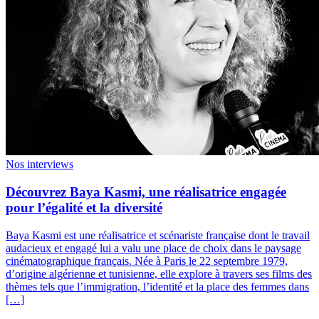
Nos interviews
Découvrez Baya Kasmi, une réalisatrice engagée
pour l’égalité et la diversité
Baya Kasmi est une réalisatrice et scénariste française dont le travail
audacieux et engagé lui a valu une place de choix dans le paysage
cinématographique français. Née à Paris le 22 septembre 1979,
d’origine algérienne et tunisienne, elle explore à travers ses films des
thèmes tels que l’immigration, l’identité et la place des femmes dans
[…]