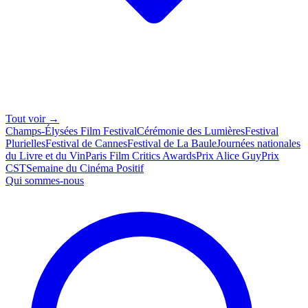
Tout voir →
Champs-Élysées Film Festival
Cérémonie des Lumières
Festival
Plurielles
Festival de Cannes
Festival de La Baule
Journées nationales
du Livre et du Vin
Paris Film Critics Awards
Prix Alice Guy
Prix
CST
Semaine du Cinéma Positif
Qui sommes-nous