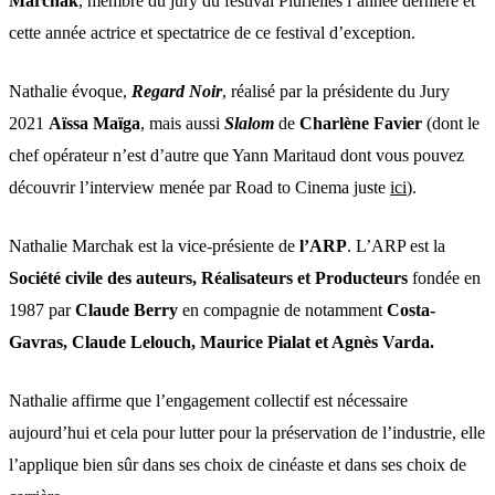
Marchak
, membre du jury du festival Plurielles l’année dernière et
cette année actrice et spectatrice de ce festival d’exception.
Nathalie évoque,
Regard Noir
, réalisé par la présidente du Jury
2021
Aïssa Maïga
, mais aussi
Slalom
de
Charlène Favier
(dont le
chef opérateur n’est d’autre que Yann Maritaud dont vous pouvez
découvrir l’interview menée par Road to Cinema juste
ici
).
Nathalie Marchak est la vice-présiente de
l’ARP
. L’ARP est la
Société civile des auteurs, Réalisateurs et Producteurs
fondée en
1987 par
Claude Berry
en compagnie de notamment
Costa-
Gavras, Claude Lelouch, Maurice Pialat et Agnès Varda.
Nathalie affirme que l’engagement collectif est nécessaire
aujourd’hui et cela pour lutter pour la préservation de l’industrie, elle
l’applique bien sûr dans ses choix de cinéaste et dans ses choix de