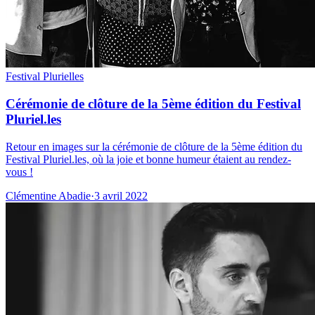
Festival Plurielles
Cérémonie de clôture de la 5ème édition du Festival
Pluriel.les
Retour en images sur la cérémonie de clôture de la 5ème édition du
Festival Pluriel.les, où la joie et bonne humeur étaient au rendez-
vous !
Clémentine Abadie
·
3 avril 2022