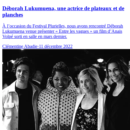
Déborah Lukumuena, une actrice de plateaux et de
planches
À l’occasion du Festival Plurielles, nous avons rencontré Déborah
Lukumuena venue présenter « Entre les vagues » un film d’Anais
Volpé sorti en salle en mars dernier.
Clémentine Abadie
·
11 décembre 2022