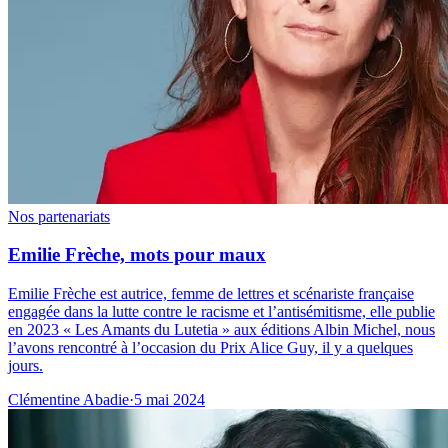
Nos partenariats
Emilie Frèche, mots pour maux
Emilie Frèche est autrice, femme de lettres et scénariste française
engagée dans la lutte contre le racisme et l’antisémitisme, elle publie
en 2023 « Les Amants du Lutetia » aux éditions Albin Michel, nous
l’avons rencontré à l’occasion du Prix Alice Guy, il y a quelques
jours.
Clémentine Abadie
·
5 mai 2024