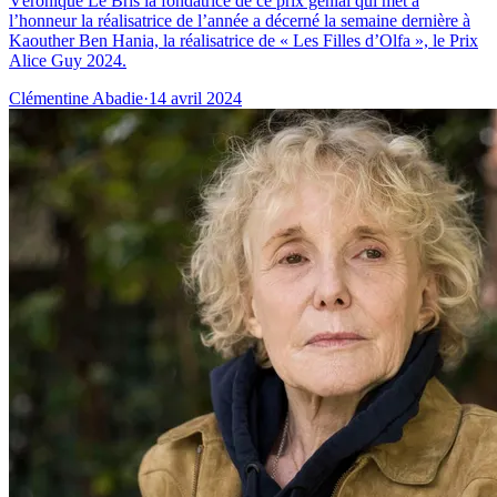
Véronique Le Bris la fondatrice de ce prix génial qui met à
l’honneur la réalisatrice de l’année a décerné la semaine dernière à
Kaouther Ben Hania, la réalisatrice de « Les Filles d’Olfa », le Prix
Alice Guy 2024.
Clémentine Abadie
·
14 avril 2024