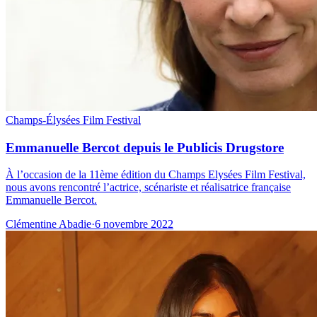
Champs-Élysées Film Festival
Emmanuelle Bercot depuis le Publicis Drugstore
À l’occasion de la 11ème édition du Champs Elysées Film Festival,
nous avons rencontré l’actrice, scénariste et réalisatrice française
Emmanuelle Bercot.
Clémentine Abadie
·
6 novembre 2022