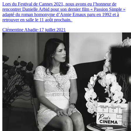
Lors du Festival de Cannes 2021, nous avons eu l’honneur de
rencontrer Danielle Arbid pour son dernier film « Passion Simple »
adapté du roman homonyme d’Annie Ernaux paru en 1992 et à
retrouver en salle le 11 août prochain.
Clémentine Abadie
·
17 juillet 2021