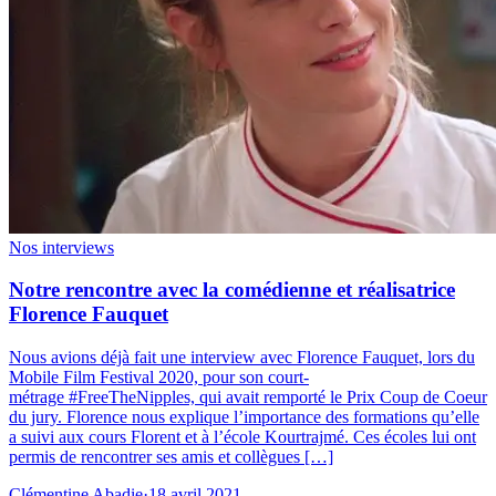
Nos interviews
Notre rencontre avec la comédienne et réalisatrice
Florence Fauquet
Nous avions déjà fait une interview avec Florence Fauquet, lors du
Mobile Film Festival 2020, pour son court-
métrage #FreeTheNipples, qui avait remporté le Prix Coup de Coeur
du jury. Florence nous explique l’importance des formations qu’elle
a suivi aux cours Florent et à l’école Kourtrajmé. Ces écoles lui ont
permis de rencontrer ses amis et collègues […]
Clémentine Abadie
·
18 avril 2021