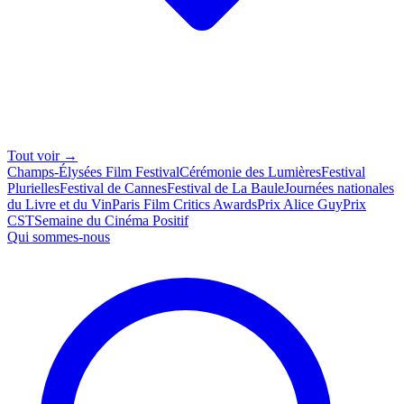
Tout voir →
Champs-Élysées Film Festival
Cérémonie des Lumières
Festival
Plurielles
Festival de Cannes
Festival de La Baule
Journées nationales
du Livre et du Vin
Paris Film Critics Awards
Prix Alice Guy
Prix
CST
Semaine du Cinéma Positif
Qui sommes-nous