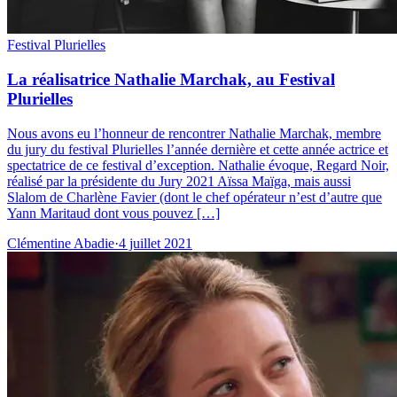
Festival Plurielles
La réalisatrice Nathalie Marchak, au Festival
Plurielles
Nous avons eu l’honneur de rencontrer Nathalie Marchak, membre
du jury du festival Plurielles l’année dernière et cette année actrice et
spectatrice de ce festival d’exception. Nathalie évoque, Regard Noir,
réalisé par la présidente du Jury 2021 Aïssa Maïga, mais aussi
Slalom de Charlène Favier (dont le chef opérateur n’est d’autre que
Yann Maritaud dont vous pouvez […]
Clémentine Abadie
·
4 juillet 2021