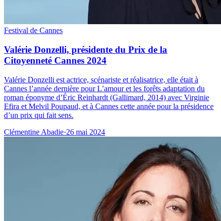
Festival de Cannes
Valérie Donzelli, présidente du Prix de la
Citoyenneté Cannes 2024
Valérie Donzelli est actrice, scénariste et réalisatrice, elle était à
Cannes l’année dernière pour L’amour et les forêts adaptation du
roman éponyme d’Éric Reinhardt (Gallimard, 2014) avec Virginie
Efira et Melvil Poupaud, et à Cannes cette année pour la présidence
d’un prix qui fait sens.
Clémentine Abadie
·
26 mai 2024