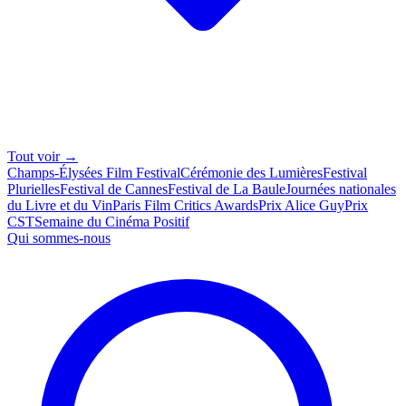
Tout voir →
Champs-Élysées Film Festival
Cérémonie des Lumières
Festival
Plurielles
Festival de Cannes
Festival de La Baule
Journées nationales
du Livre et du Vin
Paris Film Critics Awards
Prix Alice Guy
Prix
CST
Semaine du Cinéma Positif
Qui sommes-nous