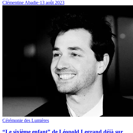
Clémentine Abadie
·
13 août 2023
Cérémonie des Lumières
“Le sixième enfant” de Léopold Legrand déjà sur