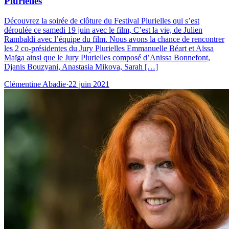
Plurielles
Découvrez la soirée de clôture du Festival Plurielles qui s’est
déroulée ce samedi 19 juin avec le film, C’est la vie, de Julien
Rambaldi avec l’équipe du film. Nous avons la chance de rencontrer
les 2 co-présidentes du Jury Plurielles Emmanuelle Béart et Aïssa
Maïga ainsi que le Jury Plurielles composé d’Anissa Bonnefont,
Djanis Bouzyani, Anastasia Mikova, Sarah […]
Clémentine Abadie
·
22 juin 2021