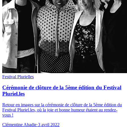
Festival Plurielles
Cérémonie de clôture de la 5ème édition du Festival
Pluriel.les
Retour en images sur la cérémonie de clôture de la 5ème édition du
Festival Pluriel.les, où la joie et bonne humeur étaient au rendez-
vous !
Clémentine Abadie
·
3 avril 2022