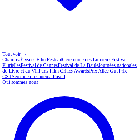
Tout voir →
Champs-Élysées Film Festival
Cérémonie des Lumières
Festival
Plurielles
Festival de Cannes
Festival de La Baule
Journées nationales
du Livre et du Vin
Paris Film Critics Awards
Prix Alice Guy
Prix
CST
Semaine du Cinéma Positif
Qui sommes-nous