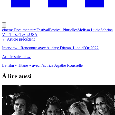
cinema
Documentaire
Festival
Festival Plurielles
Melissa Lucio
Sabrina
Van Tassel
Texas
USA
← Article précédent
Interview : Rencontre avec Audrey Diwan, Lion d’Or 2022
Article suivant →
Le film « Titane » avec l’actrice Agathe Rousselle
À lire aussi