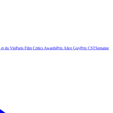
 et du Vin
Paris Film Critics Awards
Prix Alice Guy
Prix CST
Semaine