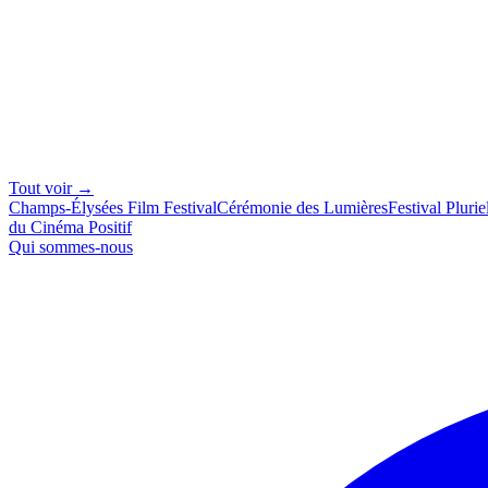
Tout voir →
Champs-Élysées Film Festival
Cérémonie des Lumières
Festival Plurie
du Cinéma Positif
Qui sommes-nous