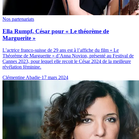
Nos partenariats
Ella Rumpf, César pour « Le théorème de
Marguerite »
L’actrice franco-suisse de 29 ans est à l’affiche du film « Le
Théorème de Marguerite » d’Anna Novion, présenté au Festival de
Cannes 2023, pour lequel elle reçoit le César 2024 de la meilleure
révélation féminine.
Clémentine Abadie
·
17 mars 2024