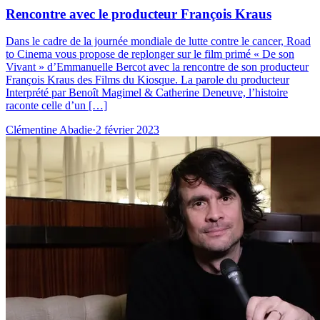
Rencontre avec le producteur François Kraus
Dans le cadre de la journée mondiale de lutte contre le cancer, Road
to Cinema vous propose de replonger sur le film primé « De son
Vivant » d’Emmanuelle Bercot avec la rencontre de son producteur
François Kraus des Films du Kiosque. La parole du producteur
Interprété par Benoît Magimel & Catherine Deneuve, l’histoire
raconte celle d’un […]
Clémentine Abadie
·
2 février 2023