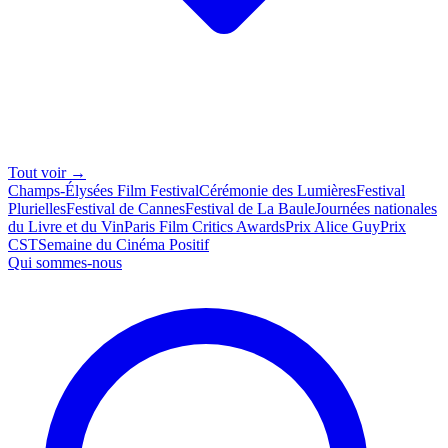
Tout voir →
Champs-Élysées Film Festival
Cérémonie des Lumières
Festival
Plurielles
Festival de Cannes
Festival de La Baule
Journées nationales
du Livre et du Vin
Paris Film Critics Awards
Prix Alice Guy
Prix
CST
Semaine du Cinéma Positif
Qui sommes-nous