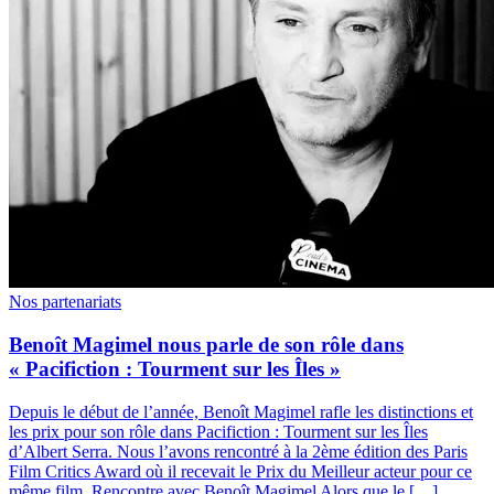
Nos partenariats
Benoît Magimel nous parle de son rôle dans
« Pacifiction : Tourment sur les Îles »
Depuis le début de l’année, Benoît Magimel rafle les distinctions et
les prix pour son rôle dans Pacifiction : Tourment sur les Îles
d’Albert Serra. Nous l’avons rencontré à la 2ème édition des Paris
Film Critics Award où il recevait le Prix du Meilleur acteur pour ce
même film. Rencontre avec Benoît Magimel Alors que le […]