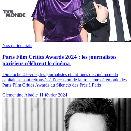
Nos partenariats
Paris Film Critics Awards 2024 : les journalistes
parisiens célèbrent le cinéma
Dimanche 4 février, les journalistes et critiques de cinéma de la
capitale se sont retrouvés à l’occasion de la troisième cérémonie des
Paris Film Critics Awards au Silencio des Prés à Paris
Clémentine Abadie
·
11 février 2024