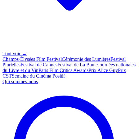
Tout voir →
Champs-Élysées Film Festival
Cérémonie des Lumières
Festival
Plurielles
Festival de Cannes
Festival de La Baule
Journées nationales
du Livre et du Vin
Paris Film Critics Awards
Prix Alice Guy
Prix
CST
Semaine du Cinéma Positif
Qui sommes-nous