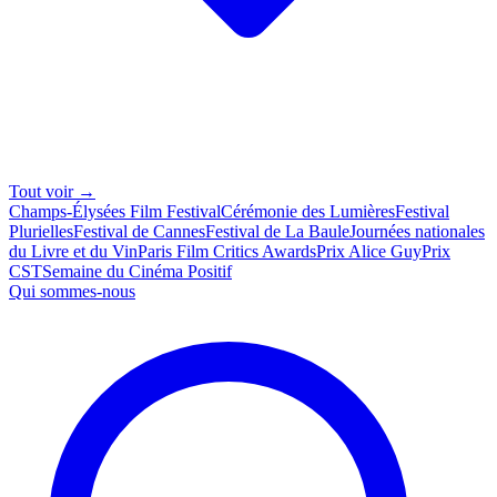
Tout voir →
Champs-Élysées Film Festival
Cérémonie des Lumières
Festival
Plurielles
Festival de Cannes
Festival de La Baule
Journées nationales
du Livre et du Vin
Paris Film Critics Awards
Prix Alice Guy
Prix
CST
Semaine du Cinéma Positif
Qui sommes-nous