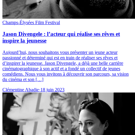
Champs-Élysées Film Festival
Jason Divengele : l’acteur qui réalise ses rêves et
inspire la jeunesse
Aujourd’hui, nous souhaitons vous présenter un jeune acteur
passionné et déterminé qui est en train de réaliser ses rêves et
d’inspirer la jeunesse. Jason Divengele, a déjà une belle carrière
cinématographique à son actif et a fondé un collectif de jeunes
comédiens. Nous vous invitons à découvrir son parcours, sa vision
du cinéma et son […]
Clémentine Abadie
·
18 juin 2023