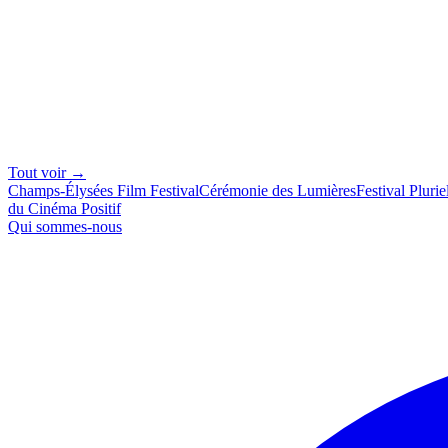
Tout voir →
Champs-Élysées Film Festival
Cérémonie des Lumières
Festival Plurie
du Cinéma Positif
Qui sommes-nous