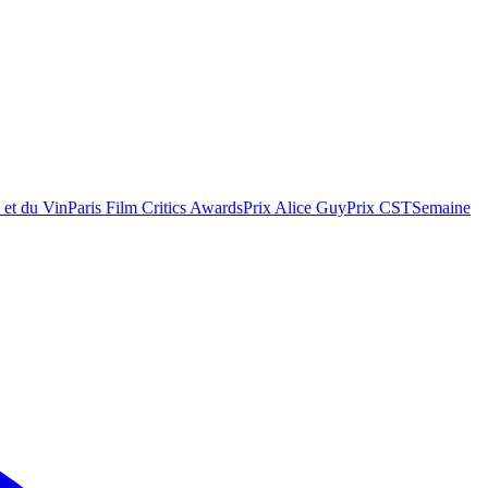
 et du Vin
Paris Film Critics Awards
Prix Alice Guy
Prix CST
Semaine